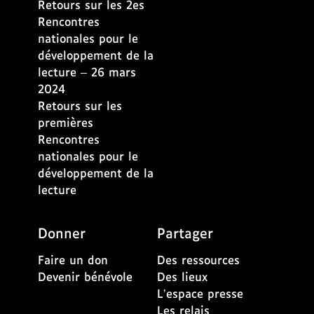
Retours sur les 2es
e
Rencontres
m
nationales pour le
e
développement de la
n
lecture – 26 mars
t
2024
a
Retours sur les
u
premières
m
Rencontres
e
nationales pour le
n
développement de la
u
lecture
A
l
Donner
Partager
l
e
Faire un don
Des ressources
r
Devenir bénévole
Des lieux
d
L’espace presse
i
Les relais