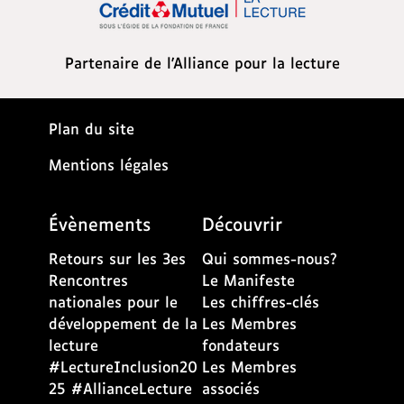
c
o
n
Partenaire de l'Alliance pour la lecture
t
e
n
Plan du site
u
Mentions légales
A
l
l
Évènements
Découvrir
e
Retours sur les 3es
Qui sommes-nous?
r
Rencontres
Le Manifeste
d
nationales pour le
Les chiffres-clés
i
développement de la
Les Membres
r
lecture
fondateurs
e
#LectureInclusion20
Les Membres
c
25 #AllianceLecture
associés
t