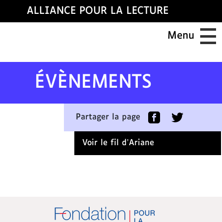
ALLIANCE POUR LA LECTURE
A
l
Menu
l
e
r
d
ÉVÈNEMENTS
i
r
e
Partager la page
c
t
Voir le fil d’Ariane
e
m
e
n
t
a
u