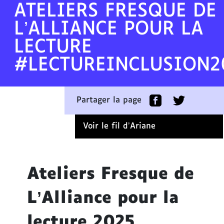
c
ATELIERS FRESQUE DE
o
L’ALLIANCE POUR LA
n
t
LECTURE
e
#LECTUREINCLUSION2
n
u
A
Partager la page
l
l
Voir le fil d’Ariane
e
r
d
i
Ateliers Fresque de
r
e
L’Alliance pour la
c
t
lecture 2025