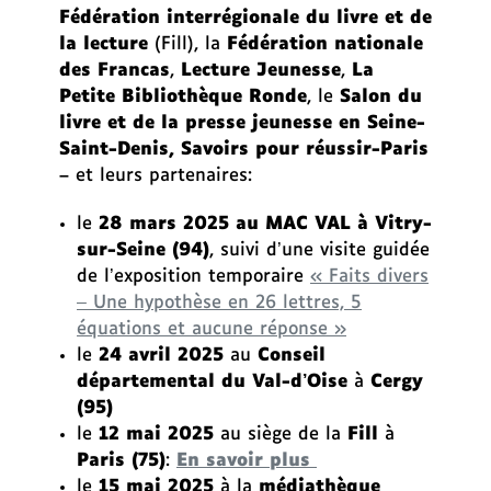
Fédération interrégionale du livre et de
la lecture
(Fill), la
Fédération nationale
des Francas
,
Lecture Jeunesse
,
La
Petite Bibliothèque Ronde
, le
Salon du
livre et de la presse jeunesse en Seine-
Saint-Denis, Savoirs pour réussir-Paris
–
et leurs partenaires:
le
28 mars 2025 au MAC VAL à Vitry-
sur-Seine (94)
, suivi d’une visite guidée
de l’exposition temporaire
« Faits divers
– Une hypothèse en 26 lettres, 5
équations et aucune réponse »
le
24 avril 2025
au
Conseil
départemental du Val-d’Oise
à
Cergy
(95)
le
12 mai 2025
au siège de la
Fill
à
Paris (75)
:
En savoir plus
le
15 mai 2025
à la
médiathèque