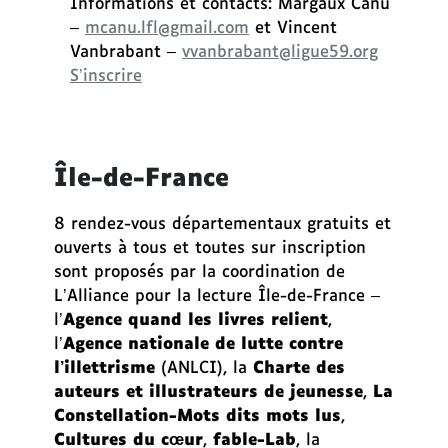
Informations et contacts: Margaux Canu
–
mcanu.lfl@gmail.com
et Vincent
Vanbrabant –
vvanbrabant@ligue59.org
S’inscrire
Île-de-France
8 rendez-vous départementaux gratuits et
ouverts à tous et toutes sur inscription
sont proposés par la coordination de
L’Alliance pour la lecture Île-de-France –
l’
Agence quand les livres relient
,
l’
Agence nationale de lutte contre
l’illettrisme
(ANLCI), la
Charte des
auteurs et illustrateurs de jeunesse
,
La
Constellation-Mots dits mots lus
,
Cultures du
cœur
,
fable-Lab
, la