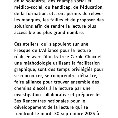
de la solidarité, des champs social et
r
médico-social, du handicap, de l’éducation,
e
de la formation, etc. ont permis de relever
c
les manques, les failles et de proposer des
t
solutions afin de rendre la lecture plus
e
accessible au plus grand nombre.
m
e
Ces ateliers, qui s’appuient sur une
n
Fresque de L’Alliance pour la lecture
t
réalisée avec l’illustratrice Carole Chaix et
a
une méthodologie utilisant la facilitation
u
graphique, sont des temps privilégiés pour
p
se rencontrer, se comprendre, débattre,
i
faire alliance pour trouver ensemble des
e
chemins d’accès à la lecture par une
d
investigation collaborative et préparer les
d
3
es
Rencontres nationales pour le
e
développement de la lecture qui se
p
tiendront le mardi 30 septembre 2025 à
a