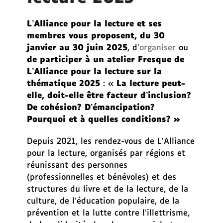
e
m
L’Alliance pour la lecture et ses
e
membres vous proposent, du 30
n
janvier au 30 juin 2025
, d’
organiser
ou
t
de participer à un
atelier Fresque de
a
L’Alliance pour la lecture sur la
u
thématique 2025
:
«
La lecture peut-
m
elle, doit-elle être facteur d’inclusion?
e
De cohésion? D’émancipation?
n
Pourquoi et à quelles conditions? »
u
Depuis 2021, les rendez-vous de L’Alliance
A
pour la lecture, organisés par régions et
l
réunissant des personnes
l
(professionnelles et bénévoles) et des
e
structures du livre et de la lecture, de la
r
culture, de l’éducation populaire, de la
d
prévention et la lutte contre l’illettrisme,
i