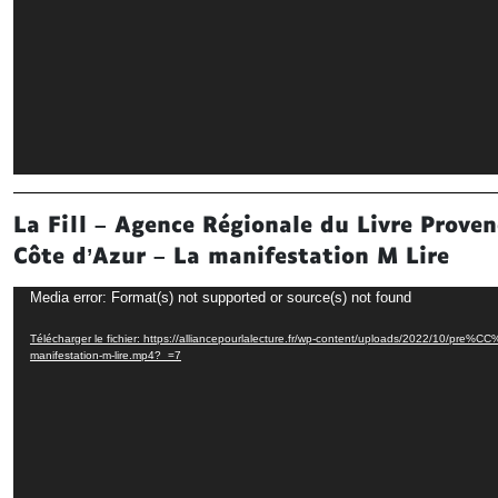
La Fill – Agence Régionale du Livre Proven
Côte d’Azur – La manifestation M Lire
Lecteur
Media error: Format(s) not supported or source(s) not found
vidéo
Télécharger le fichier: https://alliancepourlalecture.fr/wp-content/uploads/2022/10/pre%CC
manifestation-m-lire.mp4?_=7