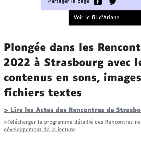
Partager la page
c
o
Voir le fil d’Ariane
n
t
e
n
Plongée dans les Rencont
u
2022 à Strasbourg avec l
A
l
contenus en sons, images
l
e
fichiers textes
r
d
i
> Lire les Actes des Rencontres de Strasb
r
e
>Télécharger le programme détaillé des Rencontres nat
c
développement de la lecture
t