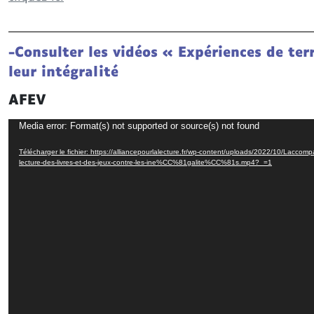
-Consulter les vidéos « Expériences de ter
leur intégralité
AFEV
Lecteur
Media error: Format(s) not supported or source(s) not found
vidéo
Télécharger le fichier: https://alliancepourlalecture.fr/wp-content/uploads/2022/10/Laccom
lecture-des-livres-et-des-jeux-contre-les-ine%CC%81galite%CC%81s.mp4?_=1