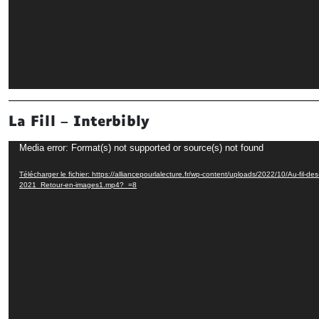
La Fill – Interbibly
Lecteur
Media error: Format(s) not supported or source(s) not found
vidéo
Télécharger le fichier: https://alliancepourlalecture.fr/wp-content/uploads/2022/10/Au-fil-des-
2021_Retour-en-images1.mp4?_=8