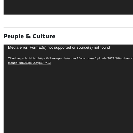
Peuple & Culture
Lecteur
Media error: Format(s) not supported or source(s) not found
vidéo
Télécharger le fichier: https://alliancepourlalecture.fr/wp-content/uploads/2022/10/un-bout-
monde_udOsQmF2.mp4?_=13