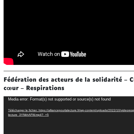
Fédération des acteurs de la solidarité – 
cœur – Respirations
Lecteur
Media error: Format(s) not supported or source(s) not found
vidéo
Télécharger le fichier: https://alliancepourlalecture.fr/wp-content/uploads/2022/10/videoresp
lecture_3YNkhAFW.mp4?_=5