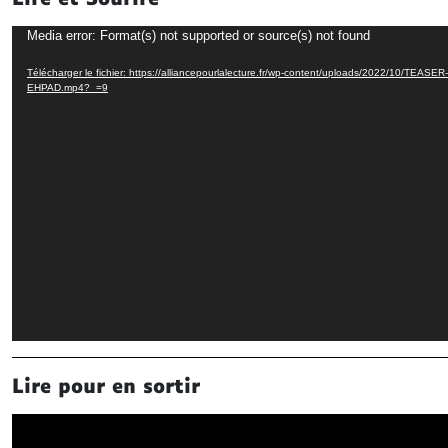
Lecteur
Media error: Format(s) not supported or source(s) not found
vidéo
Télécharger le fichier: https://alliancepourlalecture.fr/wp-content/uploads/2022/10/TEA
EHPAD.mp4?_=9
Lire pour en sortir