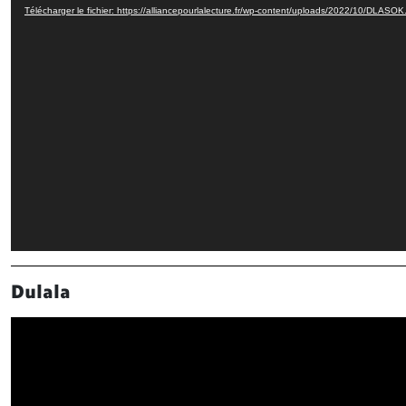
Télécharger le fichier: https://alliancepourlalecture.fr/wp-content/uploads/2022/10/DLAS
Dulala