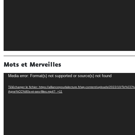
Mots et Merveilles
Lecteur
Media error: Format(s) not supported or source(s) not found
vidéo
Télécharger le fichier: https://alliancepourlalecture.fr/wp-content/uploads/2022/10/Te%C
Agne%CC%80s-et-ses-filles.mp4?_=11