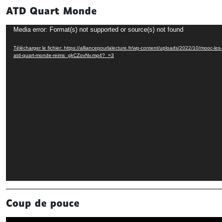
ATD Quart Monde
Lecteur
Media error: Format(s) not supported or source(s) not found
vidéo
Télécharger le fichier: https://alliancepourlalecture.fr/wp-content/uploads/2022/10/mooc-les
atd-quart-monde-reims_gkCZovNv.mp4?_=3
Coup de pouce