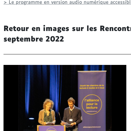
> Le programme en version audio numérique accessible
e
m
e
n
Retour en images sur les Rencont
t
septembre 2022
a
u
m
e
n
u
A
l
l
e
r
d
i