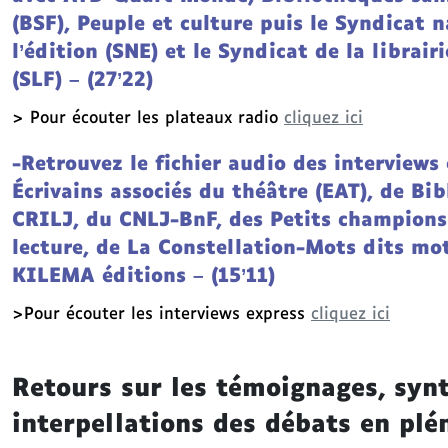
g
(BSF), Peuple et culture puis le Syndicat n
e
l’édition (SNE) et le Syndicat de la librair
(SLF) – (27’22)
> Pour écouter les plateaux radio
cliquez ici
-Retrouvez le fichier audio des interviews
Écrivains associés du théâtre (EAT), de Bib
CRILJ, du CNLJ-BnF, des Petits champions
lecture, de La Constellation-Mots dits mot
KILEMA éditions – (15’11)
>Pour écouter les interviews express
cliquez ici
Retours sur les témoignages, syn
interpellations des débats en plé