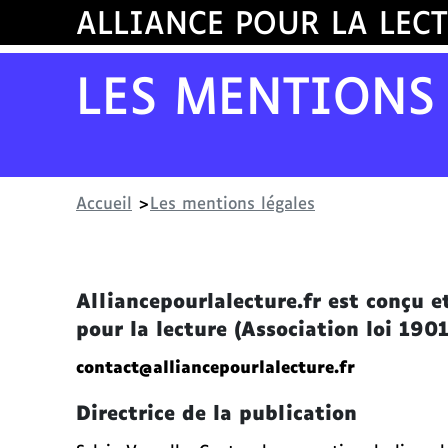
ALLIANCE POUR LA LEC
A
l
Découvrir
Partager
l
LES MENTIONS
e
r
d
i
r
Accueil
>
Les mentions légales
e
c
t
e
Alliancepourlalecture.fr est conçu e
m
pour la lecture (Association loi 190
e
n
contact@alliancepourlalecture.fr
t
a
Directrice de la publication
u