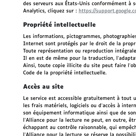
r
des serveurs aux États-Unis conformément à ses
e
Analytics, cliquez sur :
https://support.google
c
Propriété intellectuelle
t
e
Les informations, pictogrammes, photographies
m
Internet sont protégés par le droit de la propri
e
Toute représentation ou reproduction intégrale 
n
Il en est de même pour la traduction, l’adapt
t
Ainsi, toute copie illicite du site peut faire l
a
Code de la propriété intellectuelle.
u
p
Accès au site
i
e
Le service est accessible gratuitement à tout u
d
les frais matériels, logiciels ou d’accès à int
d
son équipement informatique ainsi que de son 
e
l’Alliance pour la lecture ne peut, en outre,
p
échappant au contrôle raisonnable, qui empêche
a
l’Alliance pour la lecture se réserve la possi