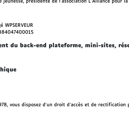
e jeunesse, présidente de l’association L’Alliance pour l
ergé WPSERVEUR
80884047400015
nt du back-end plateforme, mini-sites, rés
phique
78, vous disposez d’un droit d’accès et de rectification