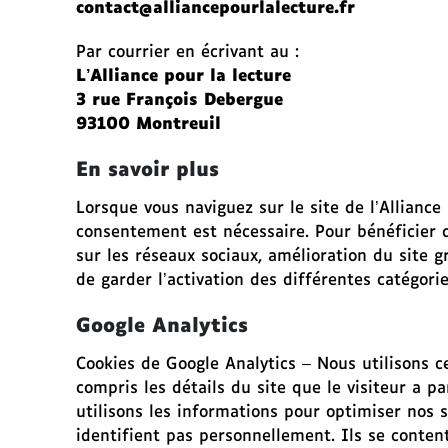
contact@alliancepourlalecture.fr
e
m
Par courrier en écrivant au :
e
L’Alliance pour la lecture
n
3 rue François Debergue
t
93100 Montreuil
a
u
En savoir plus
m
e
Lorsque vous naviguez sur le site de l’Alliance
n
consentement est nécessaire. Pour bénéficier de
u
sur les réseaux sociaux, amélioration du site gr
de garder l’activation des différentes catégori
A
l
Google Analytics
l
e
Cookies de Google Analytics – Nous utilisons ce
r
compris les détails du site que le visiteur a pa
d
utilisons les informations pour optimiser nos s
i
identifient pas personnellement. Ils se conte