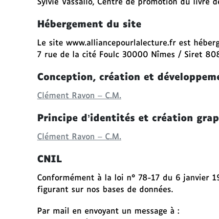
Sylvie Vassallo, Centre de promotion du livre d
c
o
Hébergement du site
n
t
Le site www.alliancepourlalecture.fr est héb
e
7 rue de la cité Foulc 30000 Nîmes / Siret 
n
u
Conception, création et développeme
A
Clément Ravon – C.M.
l
Principe d’identités et création gra
l
e
Clément Ravon – C.M.
r
d
CNIL
i
r
Conformément à la loi n° 78-17 du 6 janvier 19
e
figurant sur nos bases de données.
c
Par mail en envoyant un message à :
t