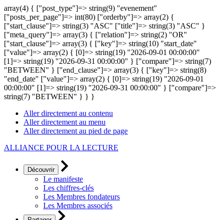
array(4) { ["post_type"]=> string(9) "evenement"
["posts_per_page"]=> int(80) ["orderby"]=> array(2) {
["start_clause"]=> string(3) "ASC" ["title"]=> string(3) "ASC" }
["meta_query"]=> array(3) { ["relation"]=> string(2) "OR"
["start_clause"]=> array(3) { ["key"]=> string(10) "start_date"
["value"]=> array(2) { [0]=> string(19) "2026-09-01 00:00:00"
[1]=> string(19) "2026-09-31 00:00:00" } ["compare"]=> string(7)
"BETWEEN" } ["end_clause"]=> array(3) { ["key"]=> string(8)
"end_date" ["value"]=> array(2) { [0]=> string(19) "2026-09-01
00:00:00" [1]=> string(19) "2026-09-31 00:00:00" } ["compare"]=>
string(7) "BETWEEN" } } }
Aller directement au contenu
Aller directement au menu
Aller directement au pied de page
ALLIANCE POUR LA LECTURE
Découvrir
Le manifeste
Les chiffres-clés
Les Membres fondateurs
Les Membres associés
Partager